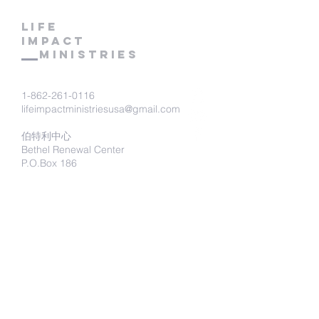
LIFE
IMPACT
MINISTRIES
1-862-261-0116
lifeimpactministriesusa@gmail.com
伯特利中心
Bethel Renewal Center
P.O.Box 186
Lake Hiawatha, NJ 07034