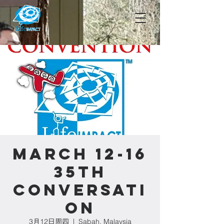
March 12-16
35th
Conversati
on
3月12日周四
  |  
Sabah, Malaysia