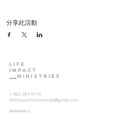
分享此活動
LIFE
IMPACT
MINISTRIES
1-862-261-0116
lifeimpactministriesusa@gmail.com
伯特利中心
Bethel Renewal Center
P.O.Box 186
Lake Hiawatha, NJ 07034