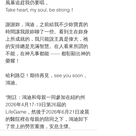
風暴追趕我仍要唱，
Take heart, my soul, be strong！
謝謝妳，鴻迪，之前給我不少妳寶貴的
時間讓我跟妳聊了一些。看到主在妳身
上所成就的，我只能說主真是偉大，祂
的安排總是充滿智慧。在人看來所謂的
不能，在神凡事都能 —— 都彰顯出神的
榮耀！
哈利路亞！期待再見，see you soon，
鴻迪。
*附註：鴻迪和母親一同參加在紐約州
2026年4月17-19日第26屆的
LifeGame，然後于2026年6月21日凌晨
的醫院裡在母親的陪同之下，鴻迪卸下
了世上的勞苦重擔，安息主懷。