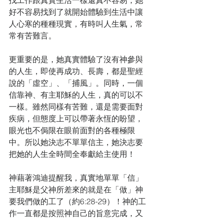
找工作跟真實生活一樣還真不容易，她
好不容易找到了就開始體驗到生活中讓
人心寒的種種現實，有時叫人生氣，常
常有苦難言。
更重要的是，她真實體驗了沒有神參與
的人生，即使再成功、長壽，都是聖經
說的「虛空」、「捕風」。同時，一個
信靠神、有主耶穌的人生，真的可以不
一樣。雖然同樣有苦難，還是需要面對
疾病，但態度上可以帶著永恆的盼望，
眼光也不侷限在眼前面對的各種極限
中。所以她決志不單單信主，她決志要
把她的人生全時間全奉獻給主使用！
神藉著鴻迪提醒我，真實地單單「信」
主耶穌是父神所差來的就是在「做」神
要我們做的工了（約6:28-29）！神的工
作一直都是按照神自己的旨意完成，又