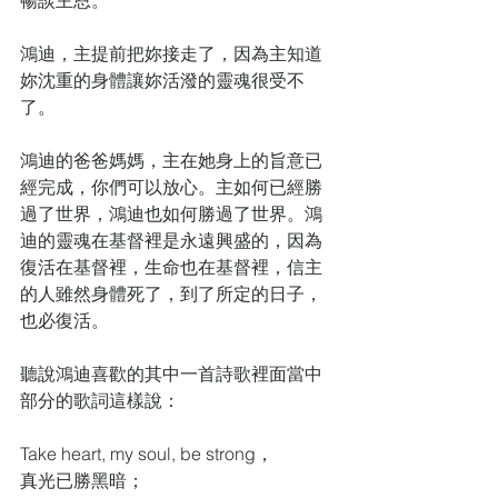
暢談主恩。
鴻迪，主提前把妳接走了，因為主知道
妳沈重的身體讓妳活潑的靈魂很受不
了。
鴻迪的爸爸媽媽，主在她身上的旨意已
經完成，你們可以放心。主如何已經勝
過了世界，鴻迪也如何勝過了世界。鴻
迪的靈魂在基督裡是永遠興盛的，因為
復活在基督裡，生命也在基督裡，信主
的人雖然身體死了，到了所定的日子，
也必復活。
聽說鴻迪喜歡的其中一首詩歌裡面當中
部分的歌詞這樣說：
Take heart, my soul, be strong，
真光已勝黑暗；