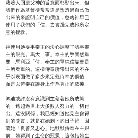
藉著人回應父神的旨意而彰顯出來。但
我們作為基督徒常常還是想透過自己做
出來的來證明自己的價值，忽略神早已
使用了我們的「信」去實踐完成祂所定
意的拯救。
神使用她要事奉主的決心調整了我事奉
主的眼光。馬大「事」奉主的手固然重
要，馬利亞「侍」奉主的單純信靠更是
主所看重的。這樣侍奉所帶出來的不在
乎以表面做了多少來定義侍奉的價值，
而是以侍奉在誰身上作為真正的依據。
鴻迪或許沒有意識到主藉著她所成就
的，遠超過世上大多數人努力的一切付
出。這沒關係，我已經知道她見主會得
到的獎賞，就是在她剩下的日子裡，因
著她「良善又忠心」地默默侍奉在主跟
前，她得到了生命的冠冕，這包括她生