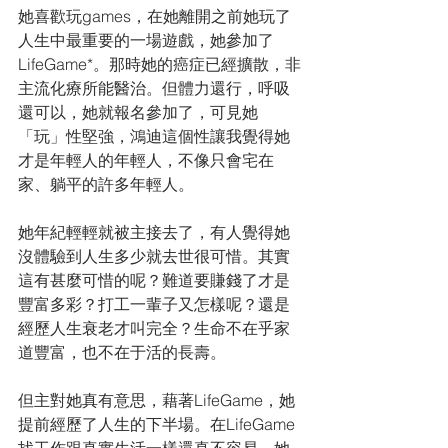
她喜歡玩games，在她離開之前她玩了
人生中最重要的一場遊戲，她參加了
LifeGame*。那時她的癌症已經擴散，非
主流化療所能醫治。但體力還行，呼吸
還可以，她就報名參加了，可見她
「玩」性堅強，鴻迪這個性讓我覺得她
才是年輕人的年輕人，不像只會宅在
家、躺平的許多年輕人。
她年紀輕輕就被主接去了，有人覺得她
沒體驗到人生多少就去世很可惜。其實
這有甚麼可惜的呢？難道要賺錢了才是
豐富多彩？打工一輩子又怎樣呢？還是
經歷人生衰老才叫完全？生命不在乎家
道豐富，也不在于活的長壽。
但主對她真有意思，藉著LifeGame，她
提前經歷了人生的下半場。在LifeGame