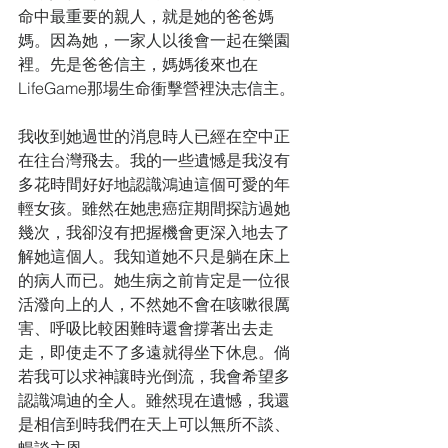
命中最重要的親人，就是她的爸爸媽
媽。因為她，一家人以後會一起在樂園
裡。先是爸爸信主，媽媽後來也在
LifeGame那場生命衝擊營裡決志信主。
我收到她過世的消息時人已經在空中正
在往台灣飛去。我的一些遺憾是我沒有
多花時間好好地認識鴻迪這個可愛的年
輕女孩。雖然在她患癌症期間探訪過她
幾次，我卻沒有把握機會更深入地去了
解她這個人。我知道她不只是躺在床上
的病人而已。她生病之前肯定是一位很
活潑向上的人，不然她不會在咳嗽很厲
害、呼吸比較困難時還會撐著出去走
走，即使走不了多遠就得坐下休息。倘
若我可以求神讓時光倒流，我會希望多
認識鴻迪的全人。雖然現在遺憾，我還
是相信到時我們在天上可以無所不談、