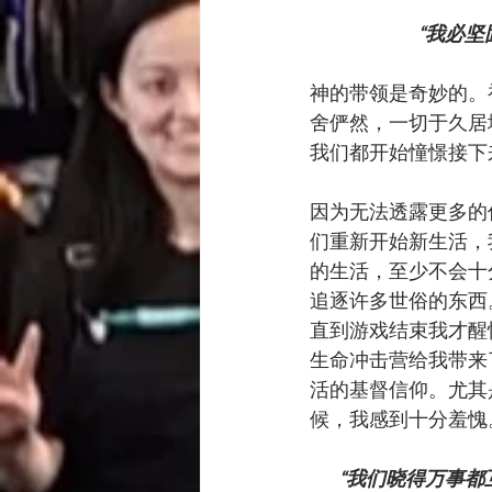
“我必坚
神的带领是奇妙的。
舍俨然，一切于久居
我们都开始憧憬接下
因为无法透露更多的
们重新开始新生活，
的生活，至少不会十
追逐许多世俗的东西
直到游戏结束我才醒
生命冲击营给我带来
活的基督信仰。尤其是
候，我感到十分羞愧
“我们晓得万事都