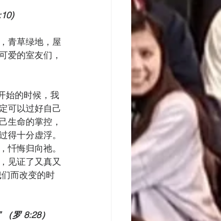
0)
，青草绿地，屋
可爱的室友们，
开始的时候，我
定可以过好自己
己生命的掌控，
过得十分虚浮。
，忏悔归向祂。
，见证了又真又
为我们而改变的时
罗 8:28）