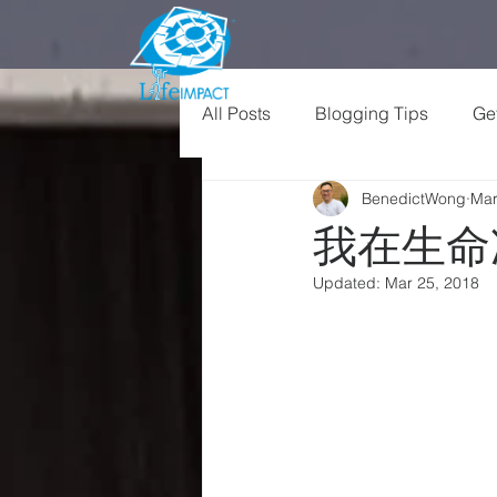
All Posts
Blogging Tips
Get
BenedictWong
Mar
我在生命
Updated:
Mar 25, 2018