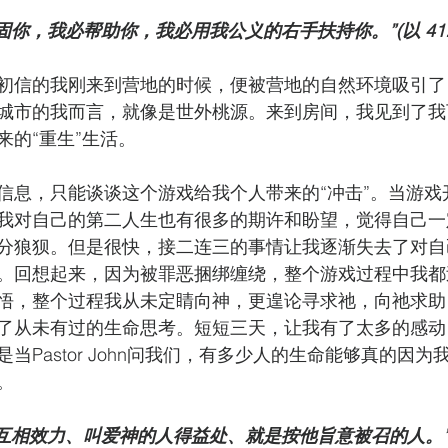
固你，我必帮助你，我必用我公义的右手扶持你。”(以 41:1
初信的我刚来到营地的时候，便被营地的自然环境吸引了
城市的我而言，就像是世外桃源。来到房间，我见到了我
来的“重生”生活。
信息，只能谈谈这个游戏给我个人带来的“冲击”。当游戏
我对自己的第二人生也有很多的期许和盼望，觉得自己一
分狼狈。但是很快，接二连三的事情让我逐渐失去了对自
。回想起来，因为被罪恶捆绑缠绕，整个游戏过程中我都
悟，整个过程我从未定睛向神，更遑论寻求祂，向祂求助
了从未有过的生命思考。短短三天，让我有了太多的感动
当Pastor John问我们，有多少人的生命能够真的因
。
互相效力、叫爱神的人得益处、就是按他旨意被召的人。” （