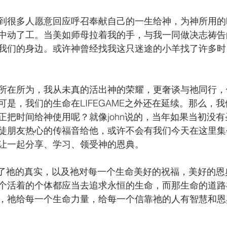
到很多人愿意回应呼召奉献自己的一生给神，为神所用的
中动了工。当美如师母拉着我的手，与我一同做决志祷告
我们的身边。或许神曾经找我这只迷途的小羊找了许多时
所在所为，我从未真的活出神的荣耀，更奢谈与祂同行，
可是，我们的生命在LIFEGAME之外还在延续。那么，
正把时间给神使用呢？就像john说的，当年如果当初没
徒朋友热心的传福音给他，或许不会有我们今天在这里集
让一起分享、学习、领受神的恩典。
看到了祂的真实，以及祂对每一个生命美好的祝福，美好的恩
个活着的个体都应当去追求永恒的生命，而那生命的道路
，祂给每一个生命力量，给每一个信靠祂的人有智慧和恩