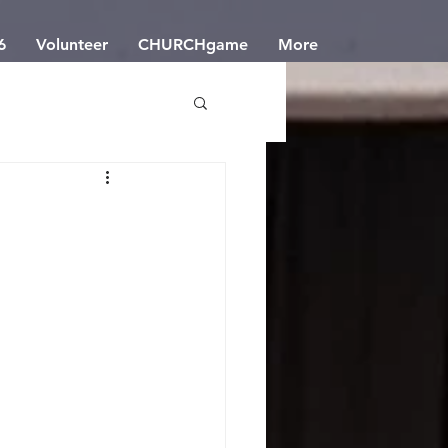
6
Volunteer
CHURCHgame
More