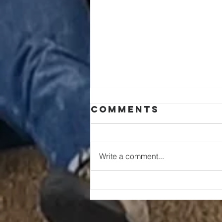
一篇特殊的文章
Comments
鴻迪精彩地完成了主預備給她的人
生。 她很逗，至少看起來她是。
過去表面對她的觀察，我看到她其
Write a comment...
中喜歡的一件事是唱歌。同時她是
非常理工的人，研究化學的，喜歡
問問題，包括信仰有關的問題。她
的「慕道友」問題開始聽起來好像
有點幼稚，但很單純，反而幫助了
她之後接受主耶穌成為她生命的救