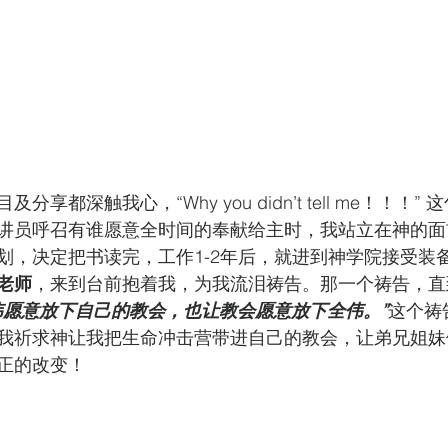
享都深触我心，“Why you didn’t tell me！！！
讲员呼召有谁愿意全时间的奉献给主时，我站立在神的面
划，决定把书读完，工作1-2年后，就进到神学院接受装
老师
，来到台前抱着我，为我流泪祷告。那一个祷告，直
伟愿意放下自己的教会，也让教会愿意放下全伟。”
这个祷
我祈求神让我把生命冲击营带进自己的教会，让弟兄姐妹
正的改变！