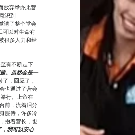
而放弃举办此营
意识到
还邀请了整个堂会
事工可以对生命有
是被很多人力和经
甚至有不断走下
的问题。虽然会是一
考了，回应了，
会也通过了营会
利的举行。上帝在
台前，流着泪分
身服侍，许多冷
，抱着营长，也
了，我可以安心