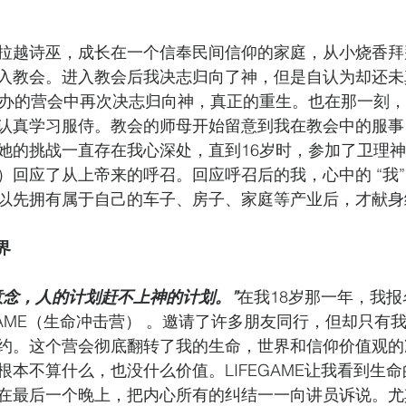
拉越诗巫，成长在一个信奉民间信仰的家庭，从小烧香拜
入教会。进入教会后我决志归向了神，但是自认为却还未
举办的营会中再次决志归向神，真正的重生。也在那一刻
认真学习服侍。教会的师母开始留意到我在教会中的服事
她的挑战一直存在我心深处，直到16岁时，参加了卫理
）回应了从上帝来的呼召。回应呼召后的我，心中的 “我”
以先拥有属于自己的车子、房子、家庭等产业后，才献身
界
意念，人的计划赶不上神的计划。”
在我18岁那一年，我
GAME（生命冲击营） 。邀请了许多朋友同行，但却只有
约。这个营会彻底翻转了我的生命，世界和信仰价值观的
根本不算什么，也没什么价值。LIFEGAME让我看到生
在最后一个晚上，把内心所有的纠结一一向讲员诉说。尤