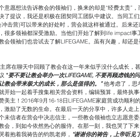
个意愿想法告诉教会的领袖们，换来的却是“经费太贵”，
决了提议，我还是积极在团契同工团队中建议。当同工们
(教会冲击营)可以带来的好处时，营会就这样被通过。后来
很多领袖都深受激励。当他们开始了解到life impact
教会领袖们也尝试去了解LIFEGAME。虽有兴趣，却还
事会主席在聊天中回顾了教会在这一年来似乎没什么成长，
议 
“
要不要让教会举办一次LIFEGAME, 不要再顾虑钱
让教会带来极大的成长，那么是值得的。”
 他考虑了，思
就开始一起着手搜集相关营会资料，编辑预算，最终执事
主！2016年9月16-18日LIFEGAME家庭营成功顺
，激励了无数的生命。在最后一天的分享中，许多人走上
个未信者在营会中决志信主，一些教会领袖也立志愿意委
教会，到如今依然热心的服侍。在那一刻，我也哭了下来
哭着抱着我祷告的钧凯老师，
“谢谢你的祷告，上帝听见