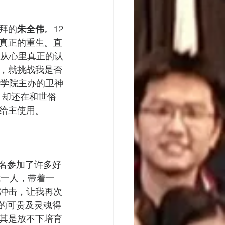
拜的
朱全伟
。12
真正的重生。直
，从心里真正的认
，就挑战我是否
神学院主办的卫神
 却还在和世俗
给主使用。
报名参加了许多好
我一人，带着一
冲击，让我再次
命的可贵及灵魂得
其是放不下培育